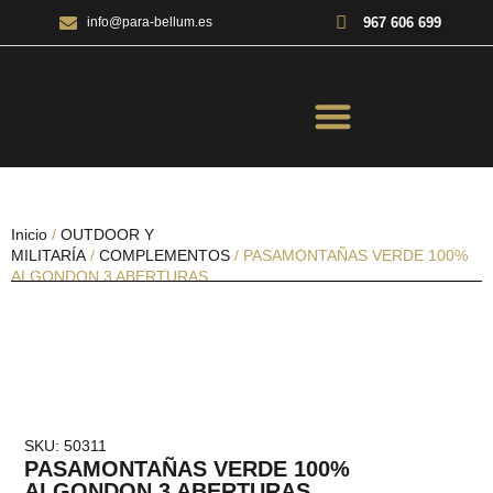
967 606 699
info@para-bellum.es
ILUMINACIÓN Y ÓPTICA
OUTDOOR Y MILITARÍA
ACCESORIOS DE CAZA
EQUIPAMIENTO POLICIAL
AIRE COMPRIMIDO
Inicio
/
OUTDOOR Y
MILITARÍA
/
COMPLEMENTOS
/ PASAMONTAÑAS VERDE 100%
ALGONDON 3 ABERTURAS
SKU: 50311
PASAMONTAÑAS VERDE 100%
ALGONDON 3 ABERTURAS