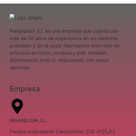
Parabellum S.L es una empresa que cuenta con
más de 20 años de experiencia en los sectores
policiales y de la caza; fabricamos todo tipo de
artículos en nylon, cordura y piel, también
distribuimos todo lo relacionado con estos
sectores
Empresa
PARABELLUM, S.L.
Parque empresarial Campollano, C/D nº25,A3