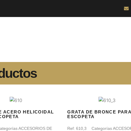
ductos
E ACERO HELICOIDAL
GRATA DE BRONCE PAR
COPETA
ESCOPETA
ategorías
ACCESORIOS DE
Ref:
610,3
Categorías
ACCESO