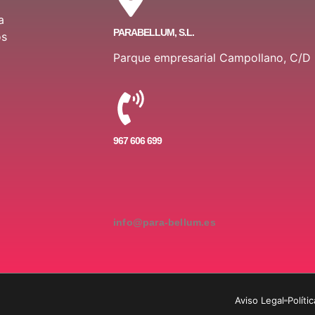
a
PARABELLUM, S.L.
os
Parque empresarial Campollano, C/D
967 606 699
info@para-bellum.es
Aviso Legal
Políti