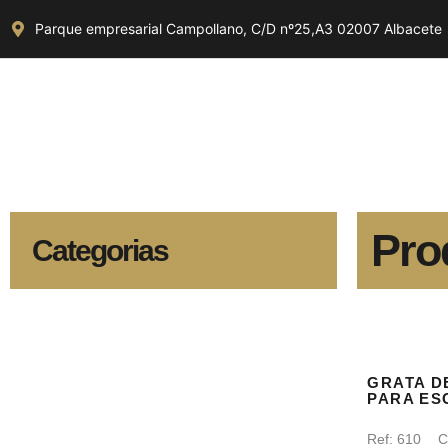
Parque empresarial Campollano, C/D nº25,A3 02007 Albacete
Pro
Categorias
GRATA D
PARA ES
Ref:
610
C