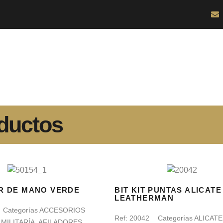
ductos
R DE MANO VERDE
BIT KIT PUNTAS ALICATE
LEATHERMAN
Categorías
ACCESORIOS
Ref:
20042
Categorías
ALICATE
MILITARÍA
,
AFILADORES
,