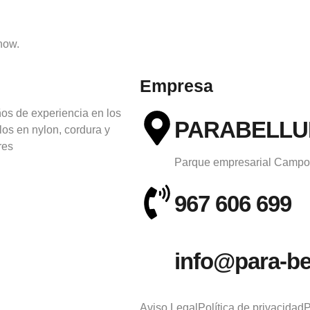
show.
Empresa
os de experiencia en los
PARABELLUM
ulos en nylon, cordura y
res
Parque empresarial Campol
967 606 699
info@para-be
Aviso Legal
Política de privacidad
P