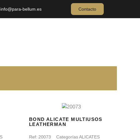
info@para-bellum.es
Contacto
BOND ALICATE MULTIUSOS
LEATHERMAN
S
Ref:
20073
Categorías
ALICATES