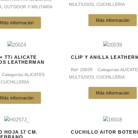
MULTIUSOS
,
CUCHILLERIA
A
,
OUTDOOR Y MILITARÍA
Más información
Más información
 TTi ALICATE
CLIP Y ANILLA LEATHER
OS LEATHERMAN
Ref:
20039
Categorías
ALICATE
Categorías
ALICATES
MULTIUSOS
,
CUCHILLERIA
,
CUCHILLERIA
Más información
Más información
O HOJA 17 CM.
CUCHILLO AITOR BOTER
ZEBRANO