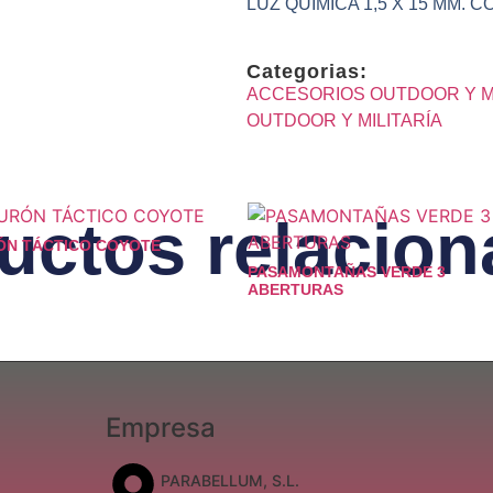
LUZ QUIMICA 1,5 X 15 MM. 
Categorias:
ACCESORIOS OUTDOOR Y MI
OUTDOOR Y MILITARÍA
uctos relacio
ÓN TÁCTICO COYOTE
PASAMONTAÑAS VERDE 3
ABERTURAS
Empresa
PARABELLUM, S.L.