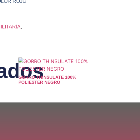
COLOR ROJO
LITARÍA
,
nados
GORRO THINSULATE 100%
POLIESTER NEGRO