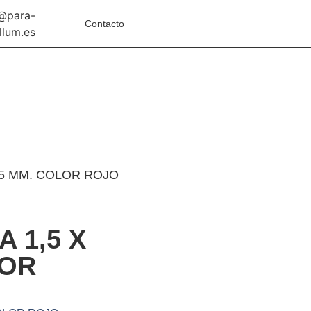
o@para-
Contacto
llum.es
 15 MM. COLOR ROJO
A 1,5 X
LOR