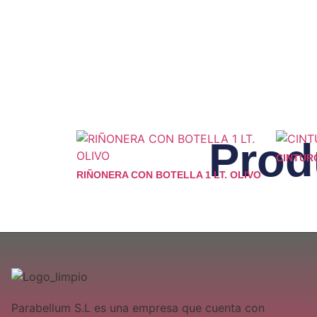
Prod
CINTUR
RIÑONERA CON BOTELLA 1 LT. OLIVO
Parabellum S.L es una empresa que cuenta con