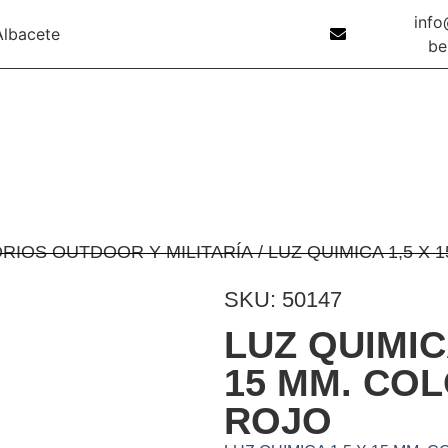
inf
Albacete
be
RIOS OUTDOOR Y MILITARÍA
/ LUZ QUIMICA 1,5 X
SKU: 50147
LUZ QUIMIC
15 MM. CO
ROJO