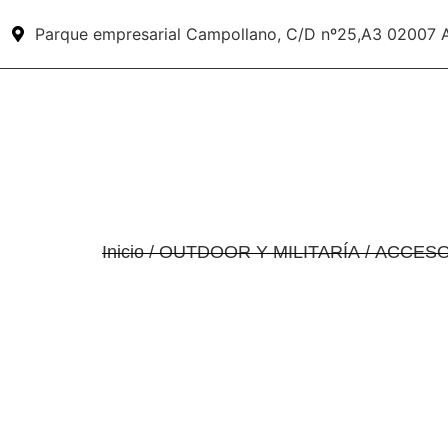
Parque empresarial Campollano, C/D nº25,A3 02007 
Inicio
/
OUTDOOR Y MILITARÍA
/
ACCESO