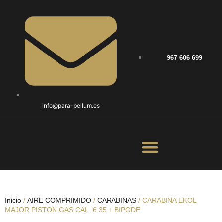
967 606 699
info@para-bellum.es
ILUMINACIÓN Y ÓPTICA
OUTDOOR Y MILITARÍA
ACCESORIOS DE CAZA
EQUIPAMIENTO POLICIAL
AIRE COMPRIMIDO
Inicio
/
AIRE COMPRIMIDO
/
CARABINAS
/ CARABINA EKOL
MAJOR PISTON GAS CAL. 6,35 + BIPODE