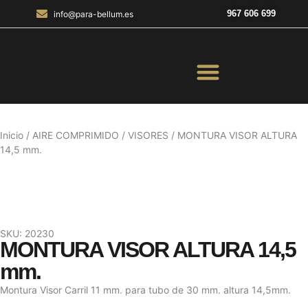
967 606 699
info@para-bellum.es
ILUMINACIÓN Y ÓPTICA
OUTDOOR Y MILITARÍA
ACCESORIOS DE CAZA
EQUIPAMIENTO POLICIAL
AIRE COMPRIMIDO
Inicio
/
AIRE COMPRIMIDO
/
VISORES
/ MONTURA VISOR ALTURA
14,5 mm.
SKU: 20230
MONTURA VISOR ALTURA 14,5
mm.
Montura Visor Carril 11 mm. para tubo de 30 mm. altura 14,5mm.