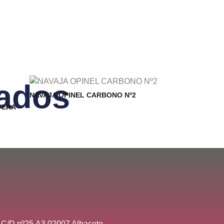
nados
NAVAJA OPINEL CARBONO Nº2
TERA
 C/D nº25,A3 02007 Albacete