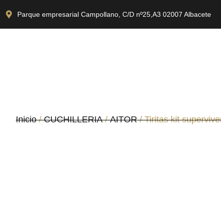
Parque empresarial Campollano, C/D nº25,A3 02007 Albacete
Inicio
/
CUCHILLERIA
/
AITOR
/ Tiritas kit supervive