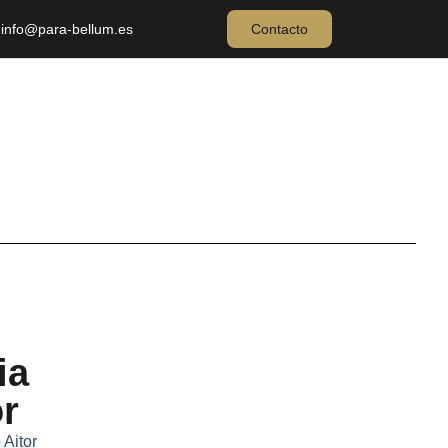
info@para-bellum.es
Contacto
ia
or
 Aitor