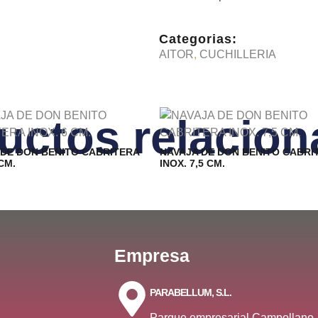
Categorias:
AITOR
,
CUCHILLERIA
uctos relacio
 DE DON BENITO CABRITERA
NAVAJA DE DON BENITO CABRI
 CM.
INOX. 7,5 CM.
Empresa
PARABELLUM, S.L.
Parque empresarial Campollano,