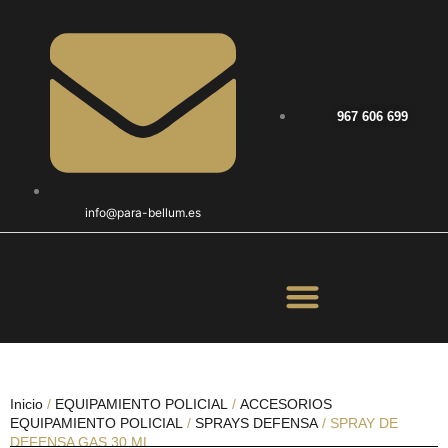
967 606 699
info@para-bellum.es
ILUMINACIÓN Y ÓPTICA
OUTDOOR Y MILITARÍA
ACCESORIOS DE CAZA
EQUIPAMIENTO POLICIAL
AIRE COMPRIMIDO
Inicio
/
EQUIPAMIENTO POLICIAL
/
ACCESORIOS
EQUIPAMIENTO POLICIAL
/
SPRAYS DEFENSA
/ SPRAY DE
DEFENSA GAS 30 ML.