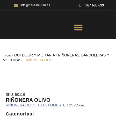
967 606 699
info@para-bellum.es
ILUMINACIÓN Y ÓPTICA
OUTDOOR Y MILITARÍA
ACCESORIOS DE CAZA
EQUIPAMIENTO POLICIAL
AIRE COMPRIMIDO
Inicio
/
OUTDOOR Y MILITARÍA
/
RIÑONERAS, BANDOLERAS Y
MOCHILAS
/ RIÑONERA OLIVO
SKU: 50116
RIÑONERA OLIVO
RIÑONERA OLIVO 100% POLIESTER 25x15cm.
Categorias: