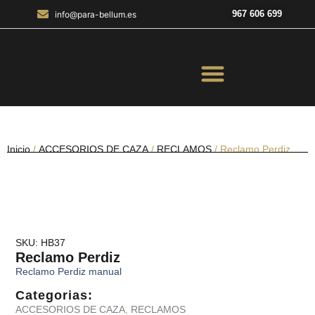
967 606 699
info@para-bellum.es
ILUMINACIÓN Y ÓPTICA
OUTDOOR Y MILITARÍA
ACCESORIOS DE CAZA
EQUIPAMIENTO POLICIAL
AIRE COMPRIMIDO
Inicio
/
ACCESORIOS DE CAZA
/
RECLAMOS
/ Reclamo Perdiz
SKU: HB37
Reclamo Perdiz
Reclamo Perdiz manual
Categorias:
ACCESORIOS DE CAZA
,
RECLAMOS