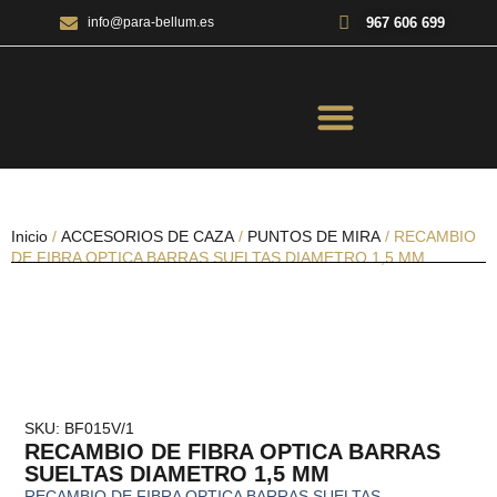
967 606 699
info@para-bellum.es
ILUMINACIÓN Y ÓPTICA
OUTDOOR Y MILITARÍA
ACCESORIOS DE CAZA
EQUIPAMIENTO POLICIAL
AIRE COMPRIMIDO
Inicio
/
ACCESORIOS DE CAZA
/
PUNTOS DE MIRA
/ RECAMBIO
DE FIBRA OPTICA BARRAS SUELTAS DIAMETRO 1,5 MM
SKU: BF015V/1
RECAMBIO DE FIBRA OPTICA BARRAS
SUELTAS DIAMETRO 1,5 MM
RECAMBIO DE FIBRA OPTICA BARRAS SUELTAS