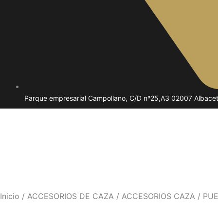
Parque empresarial Campollano, C/D nº25,A3 02007 Albace
Inicio
/
ACCESORIOS DE CAZA
/
ACCESORIOS CAZA
/ PU