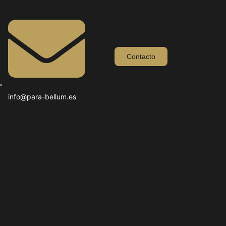
Contacto
info@para-bellum.es