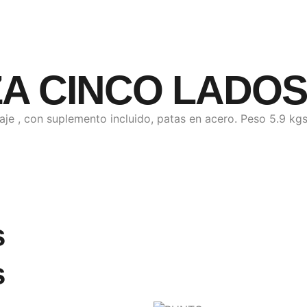
A CINCO LADOS
aje , con suplemento incluido, patas en acero. Peso 5.9 k
s
s