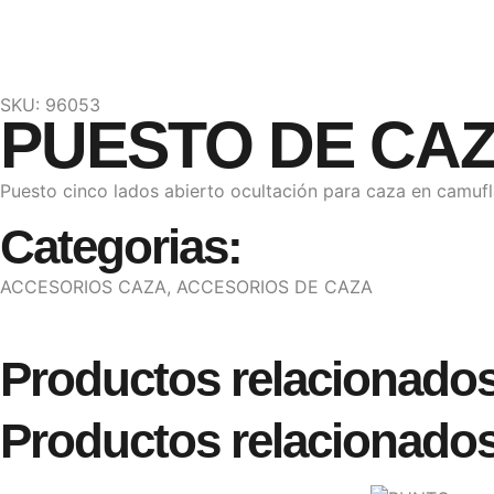
SKU: 96053
PUESTO DE CAZ
Puesto cinco lados abierto ocultación para caza en camufl
Categorias:
ACCESORIOS CAZA
,
ACCESORIOS DE CAZA
Productos relacionado
Productos relacionado