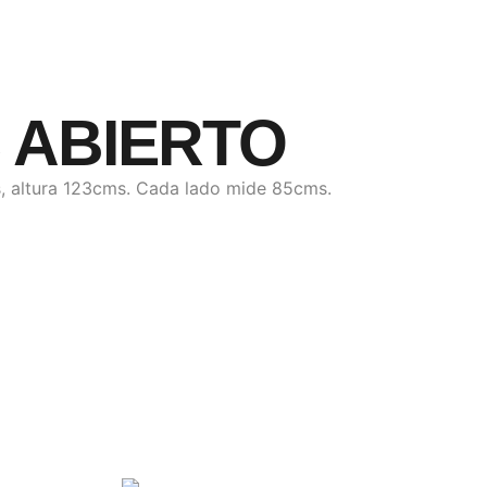
 ABIERTO
gs, altura 123cms. Cada lado mide 85cms.