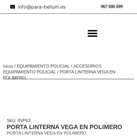
info@para-bellum.es
967 606 699
ILUMINACIÓN Y ÓPTICA
OUTDOOR Y MILITARÍA
ACCESORIOS DE CAZA
EQUIPAMIENTO POLICIAL
AIRE COMPRIMIDO
Inicio
/
EQUIPAMIENTO POLICIAL
/
ACCESORIOS
EQUIPAMIENTO POLICIAL
/ PORTA LINTERNA VEGA EN
POLIMERO
SKU: 8VP63
PORTA LINTERNA VEGA EN POLIMERO
PORTA LINTERNA VEGA EN POLIMERO