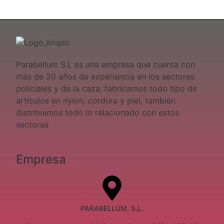
Parabellum S.L es una empresa que cuenta con
más de 20 años de experiencia en los sectores
policiales y de la caza; fabricamos todo tipo de
artículos en nylon, cordura y piel, también
distribuimos todo lo relacionado con estos
sectores
Empresa
PARABELLUM, S.L.