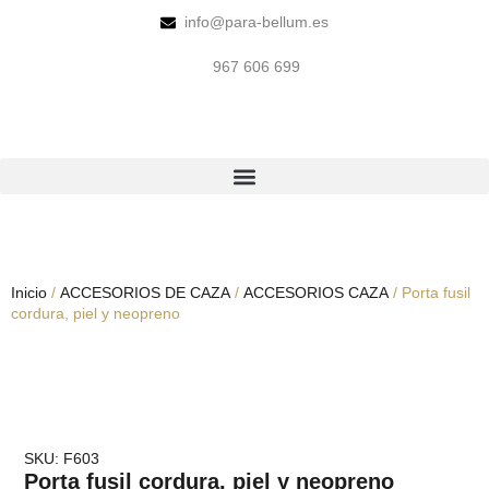
info@para-bellum.es
967 606 699
Inicio
/
ACCESORIOS DE CAZA
/
ACCESORIOS CAZA
/ Porta fusil
cordura, piel y neopreno
SKU: F603
Porta fusil cordura, piel y neopreno