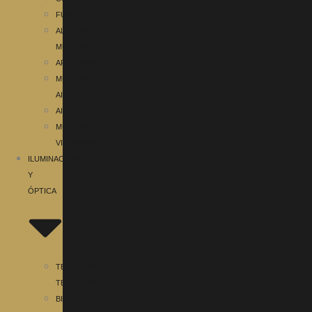
FUNDAS
ALICATES
MULTIUSOS
AFILADORES
MULTIUSOS
AITOR
AITOR
MULTIUSOS
VICTORINOX
ILUMINACIÓN
Y
ÓPTICA
TELESCOPIO
TERRESTRE
BINOCULARES