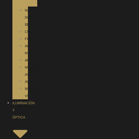
DEPORTIVAS
NAVAJAS
DON
BENITO
CUCHILLOS
FUNDAS
ALICATES
MULTIUSOS
AFILADORES
MULTIUSOS
AITOR
AITOR
MULTIUSOS
VICTORINOX
ILUMINACIÓN
Y
ÓPTICA