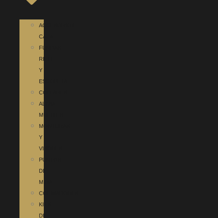
ACCESORIOS
CAZA
FUNDAS
RIFLE
Y
ESCOPETA
COLLARES
ALIVIA
MUELLES
MONTURAS
Y
VISORES
PUNTOS
DE
MIRA
COLIMADORES
KITS
DE