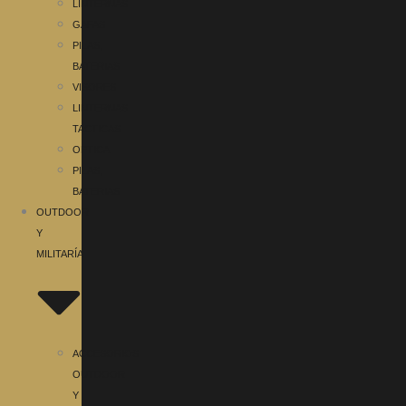
LINTERNAS
GAFAS
PILAS,
BATERIAS
VISORES
LINTERNAS
TACTICAS
OPTICA
PILAS,
BATERIAS
OUTDOOR
Y
MILITARÍA
ACCESORIOS
OUTDOOR
Y