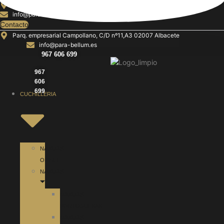
Ir
Parque empresarial Campollano, C/D nº25,A3 02007 Albacete
info@para-bellum.es
al
Contacto
contenido
Parq. empresarial Campollano, C/D nº11,A3 02007 Albacete
info@para-bellum.es
967 606 699
967
606
699
CUCHILLERIA
NAVAJAS
OPINEL
NAVAJAS
NAVAJAS
PORTUGUESAS
NAVAJAS