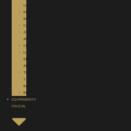
LIMPIEZA
ROPA
BALENO
CANTONERAS
JUGUETES
ARMERIA
CHOKES
LIMPIEZA
DE
ARMAS
TRÍPODES
Y
BASTONES
RECLAMOS
EQUIPAMIENTO
POLICIAL