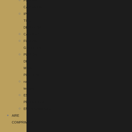
FUNDAS
CARGADOR
IPSC,
TIRO
DEPORTIVO
CALZADO
FUNDAS
GRILLETES
PUNTOS
DE
MIRA
PISTOLAS
ropa
termica
ESP
PRODUCTOS
ENTRENAMIENTO
AIRE
COMPRIMIDO