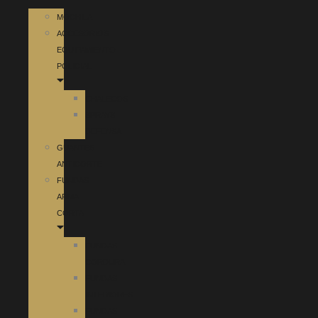
MOCHILA
ACCESORIOS
EQUIPAMIENTO
POLICIAL
CHALECOS
SPRAYS
DEFENSA
GUANTES
ANTICORTE
FUNDAS
ARMA
CORTA
FUNDAS
CORDURA
FUNDAS
INTERIORES
FUNDAS