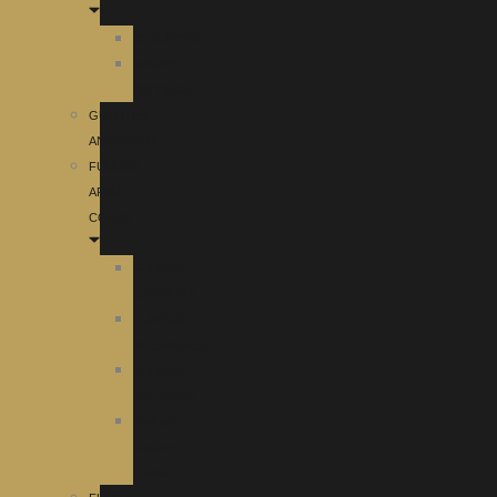
CHALECOS
SPRAYS
DEFENSA
GUANTES
ANTICORTE
FUNDAS
ARMA
CORTA
FUNDAS
CORDURA
FUNDAS
INTERIORES
FUNDAS
POLIMERO
anclaje/
soportes
revisar