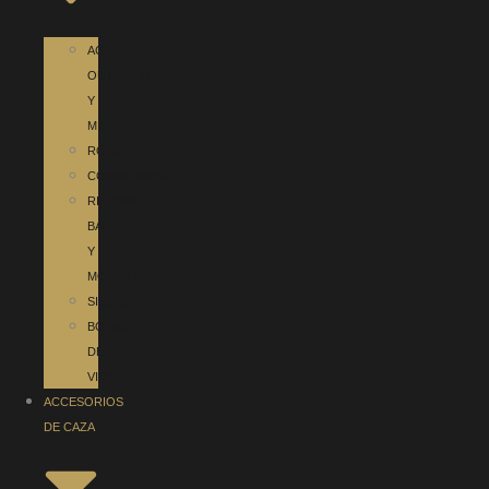
ACCESORIOS
OUTDOOR
Y
MILITARÍA
ROPA
COMPLEMENTOS
RIÑONERAS,
BANDOLERAS
Y
MOCHILAS
SILLAS
BOTAS
DE
VINO
ACCESORIOS
DE CAZA