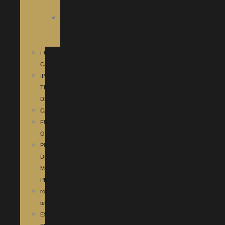
POLIMERO
anclaje/
soportes
revisar
FUNDAS
CARGADOR
IPSC,
TIRO
DEPORTIVO
CALZADO
FUNDAS
GRILLETES
PUNTOS
DE
MIRA
PISTOLAS
ropa
termica
ESP