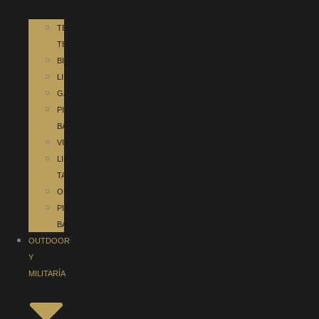
TELESCOPIO
TERRESTRE
BINOCULARES
LINTERNAS
GAFAS
PILAS,
BATERIAS
VISORES
LINTERNAS
TACTICAS
OPTICA
PILAS,
BATERIAS
OUTDOOR
Y
MILITARÍA