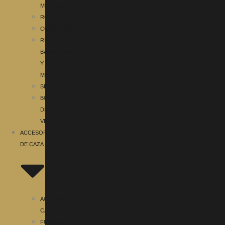
MILITARÍA
ROPA
COMPLEMENTOS
RIÑONERAS,
BANDOLERAS
Y
MOCHILAS
SILLAS
BOTAS
DE
VINO
ACCESORIOS
DE CAZA
ACCESORIOS
CAZA
FUNDAS