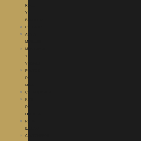
RIFLE
Y
ESCOPETA
COLLARES
ALIVIA
MUELLES
MONTURAS
Y
VISORES
PUNTOS
DE
MIRA
COLIMADORES
KITS
DE
LIMPIEZA
ROPA
BALENO
CANTONERAS