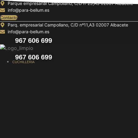
Ir
Parque empresarial Campollano, C/D nº25,A3 02007 Albacete
info@para-bellum.es
al
contenido
Contacto
Parq. empresarial Campollano, C/D nº11,A3 02007 Albacete
info@para-bellum.es
967 606 699
967 606 699
CUCHILLERIA