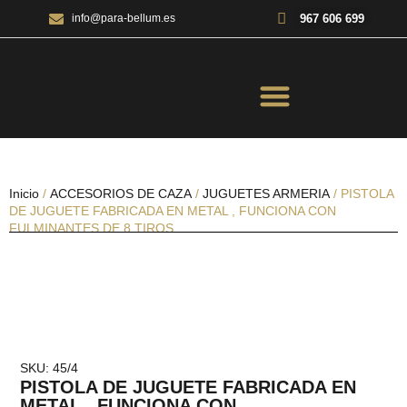
967 606 699
info@para-bellum.es
ILUMINACIÓN Y ÓPTICA
OUTDOOR Y MILITARÍA
ACCESORIOS DE CAZA
EQUIPAMIENTO POLICIAL
AIRE COMPRIMIDO
Inicio
/
ACCESORIOS DE CAZA
/
JUGUETES ARMERIA
/ PISTOLA
DE JUGUETE FABRICADA EN METAL , FUNCIONA CON
FULMINANTES DE 8 TIROS
SKU: 45/4
PISTOLA DE JUGUETE FABRICADA EN
METAL , FUNCIONA CON