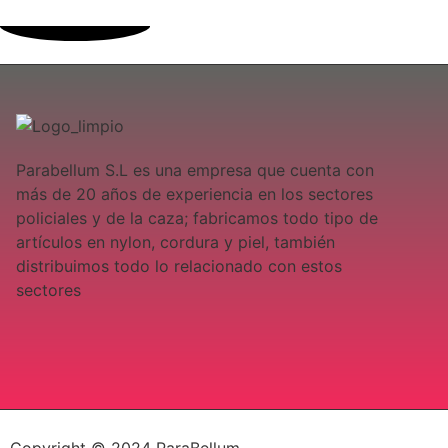
Parabellum S.L es una empresa que cuenta con
más de 20 años de experiencia en los sectores
policiales y de la caza; fabricamos todo tipo de
artículos en nylon, cordura y piel, también
distribuimos todo lo relacionado con estos
sectores
Copyright © 2024 ParaBellum.