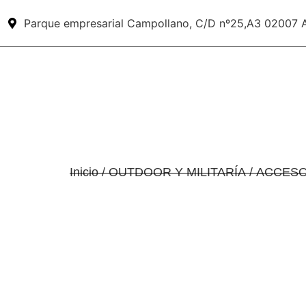
Parque empresarial Campollano, C/D nº25,A3 02007 
Inicio
/
OUTDOOR Y MILITARÍA
/
ACCESO