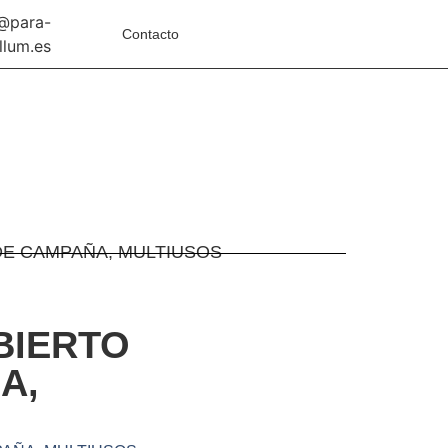
o@para-
Contacto
llum.es
DE CAMPAÑA, MULTIUSOS
BIERTO
A,