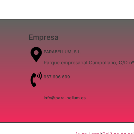
Empresa
PARABELLUM, S.L.
Parque empresarial Campollano, C/D n
967 606 699
info@para-bellum.es
Aviso Legal
Política de pr