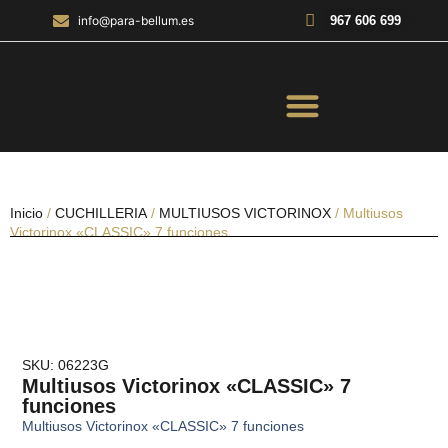
967 606 699
info@para-bellum.es
ILUMINACIÓN Y ÓPTICA
OUTDOOR Y MILITARÍA
ACCESORIOS DE CAZA
EQUIPAMIENTO POLICIAL
AIRE COMPRIMIDO
Inicio
/
CUCHILLERIA
/
MULTIUSOS VICTORINOX
/ Multiusos
Victorinox «CLASSIC» 7 funciones
SKU: 06223G
Multiusos Victorinox «CLASSIC» 7
funciones
Multiusos Victorinox «CLASSIC» 7 funciones