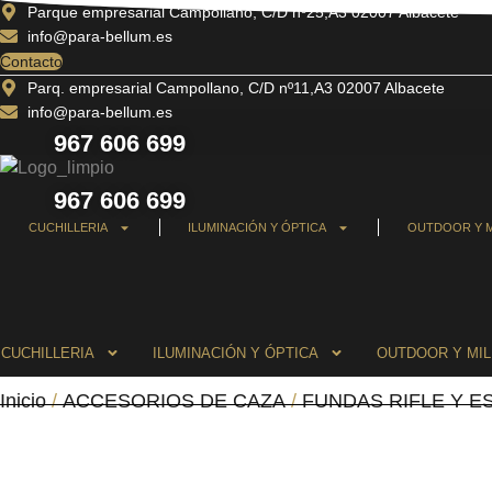
Ir
Parque empresarial Campollano, C/D nº25,A3 02007 Albacete
info@para-bellum.es
al
Contacto
contenido
Parq. empresarial Campollano, C/D nº11,A3 02007 Albacete
info@para-bellum.es
967 606 699
967 606 699
CUCHILLERIA
ILUMINACIÓN Y ÓPTICA
OUTDOOR Y M
CUCHILLERIA
ILUMINACIÓN Y ÓPTICA
OUTDOOR Y MIL
Inicio
/
ACCESORIOS DE CAZA
/
FUNDAS RIFLE Y 