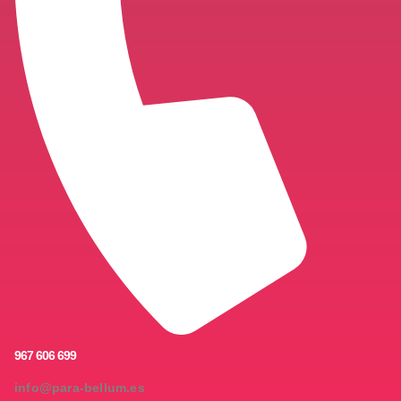
967 606 699
info@para-bellum.es