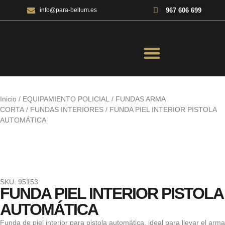
967 606 699
info@para-bellum.es
ILUMINACIÓN Y ÓPTICA
OUTDOOR Y MILITARÍA
ACCESORIOS DE CAZA
EQUIPAMIENTO POLICIAL
AIRE COMPRIMIDO
Inicio
/
EQUIPAMIENTO POLICIAL
/
FUNDAS ARMA
CORTA
/
FUNDAS INTERIORES
/ FUNDA PIEL INTERIOR PISTOLA
AUTOMÁTICA
SKU: 95153
FUNDA PIEL INTERIOR PISTOLA
AUTOMÁTICA
Funda de piel interior para pistola automática, ideal para llevar el arma