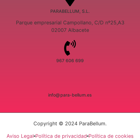
PARABELLUM, S.L.
Parque empresarial Campollano, C/D nº25,A3
02007 Albacete
967 606 699
info@para-bellum.es
Copyright © 2024 ParaBellum.
Aviso Legal
Política de privacidad
Política de cookies