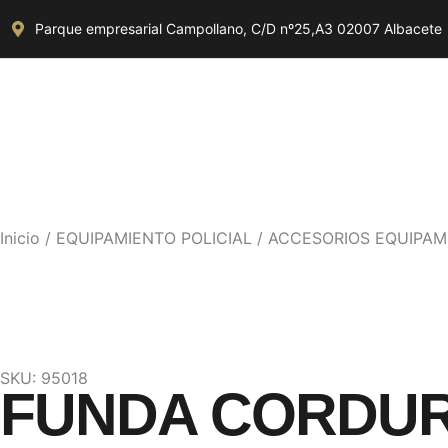
Parque empresarial Campollano, C/D nº25,A3 02007 Albacete
Inicio
/
EQUIPAMIENTO POLICIAL
/
ACCESORIOS EQUIPAMI
SKU: 95018
FUNDA CORDU