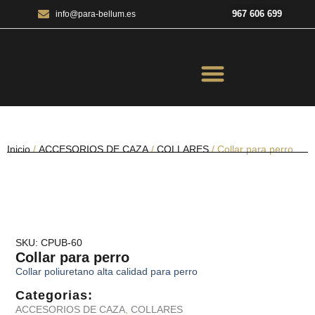
967 606 699
info@para-bellum.es
ILUMINACIÓN Y ÓPTICA
OUTDOOR Y MILITARÍA
ACCESORIOS DE CAZA
EQUIPAMIENTO POLICIAL
AIRE COMPRIMIDO
Inicio
/
ACCESORIOS DE CAZA
/
COLLARES
/ Collar para perro
SKU: CPUB-60
Collar para perro
Collar poliuretano alta calidad para perro
Categorias:
ACCESORIOS DE CAZA
,
COLLARES