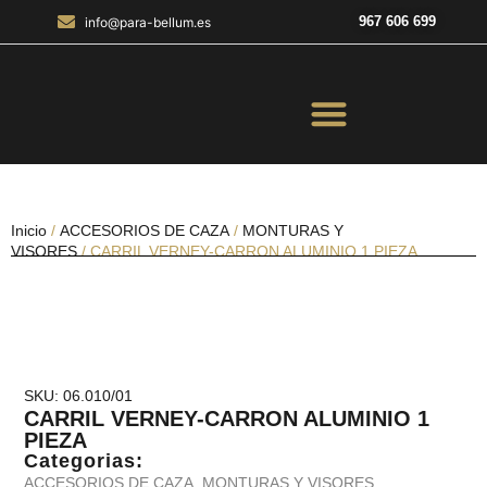
967 606 699
info@para-bellum.es
ILUMINACIÓN Y ÓPTICA
OUTDOOR Y MILITARÍA
ACCESORIOS DE CAZA
EQUIPAMIENTO POLICIAL
AIRE COMPRIMIDO
Inicio
/
ACCESORIOS DE CAZA
/
MONTURAS Y
VISORES
/ CARRIL VERNEY-CARRON ALUMINIO 1 PIEZA
SKU: 06.010/01
CARRIL VERNEY-CARRON ALUMINIO 1
PIEZA
Categorias:
ACCESORIOS DE CAZA
,
MONTURAS Y VISORES