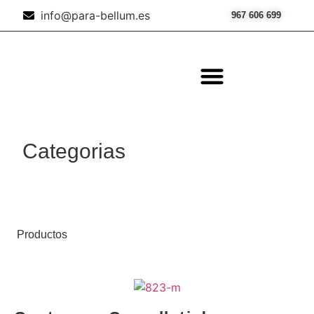
info@para-bellum.es
967 606 699
ILUMINACIÓN Y ÓPTICA
OUTDOOR Y MILITARÍA
ACCESORIOS DE CAZA
EQUIPAMIENTO POLICIAL
AIRE COMPRIMIDO
Categorias
Productos