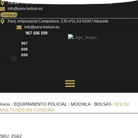
Ir
Parque empresarial Campollano, C/D nº25,A3 02007 Albacete
info@para-bellum.es
al
Contacto
contenido
Parq. empresarial Campollano, C/D nº11,A3 02007 Albacete
info@para-bellum.es
967 606 699
967
606
699
Inicio
/
EQUIPAMIENTO POLICIAL
/
MOCHILA
/
BOLSAS
/ BOLSO
MULTIUSOS EN CORDURA
SKU: 2G62