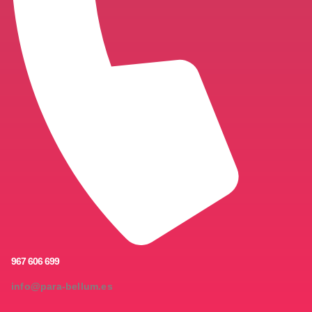
967 606 699
info@para-bellum.es