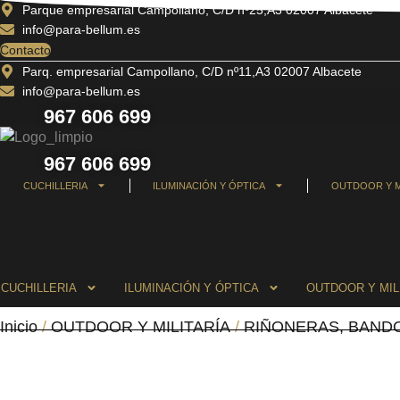
Ir
Parque empresarial Campollano, C/D nº25,A3 02007 Albacete
info@para-bellum.es
al
Contacto
contenido
Parq. empresarial Campollano, C/D nº11,A3 02007 Albacete
info@para-bellum.es
967 606 699
967 606 699
CUCHILLERIA
ILUMINACIÓN Y ÓPTICA
OUTDOOR Y M
CUCHILLERIA
ILUMINACIÓN Y ÓPTICA
OUTDOOR Y MIL
Inicio
/
OUTDOOR Y MILITARÍA
/
RIÑONERAS, BAND