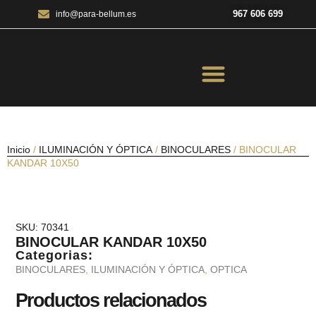
967 606 699
info@para-bellum.es
ILUMINACIÓN Y ÓPTICA
OUTDOOR Y MILITARÍA
ACCESORIOS DE CAZA
EQUIPAMIENTO POLICIAL
AIRE COMPRIMIDO
Inicio
/
ILUMINACIÓN Y ÓPTICA
/
BINOCULARES
/ BINOCULAR
KANDAR 10X50
SKU: 70341
BINOCULAR KANDAR 10X50
Categorias:
BINOCULARES
,
ILUMINACIÓN Y ÓPTICA
,
OPTICA
Productos relacionados