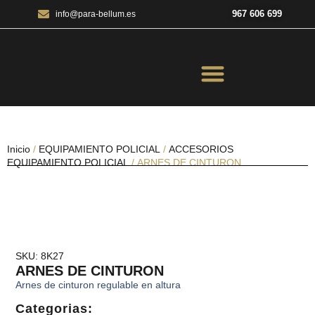
967 606 699
info@para-bellum.es
ILUMINACIÓN Y ÓPTICA
OUTDOOR Y MILITARÍA
ACCESORIOS DE CAZA
EQUIPAMIENTO POLICIAL
AIRE COMPRIMIDO
Inicio
/
EQUIPAMIENTO POLICIAL
/
ACCESORIOS
EQUIPAMIENTO POLICIAL
/ ARNES DE CINTURON
SKU: 8K27
ARNES DE CINTURON
Arnes de cinturon regulable en altura
Categorias: